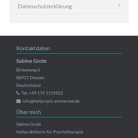
Datenschutzerklärung
Kontaktdaten
Sabine Grote
Birkenweg 6
86911
Diessen
Deutschland
Tel.
+49 179 1119922
info@heilpraxis-ammersee.de
Über mich
Sabine Grote
Heilpraktikerin für Psychotherapie