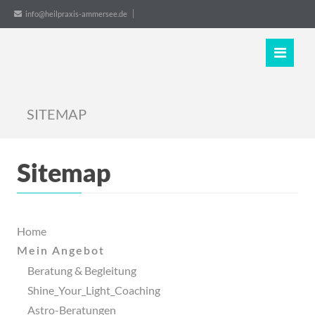
info@heilpraxis-ammersee.de
Navigation
Home
überspringen
Mein
Angebot
SITEMAP
Beratung
&
Begleitung
Sitemap
Shine_Your_Light_Coaching
Astro-
Beratungen
Home
Workshops_Seminare
Mein Angebot
Beratung & Begleitung
Dein
Shine_Your_Light_Coaching
Geschenk
Astro-Beratungen