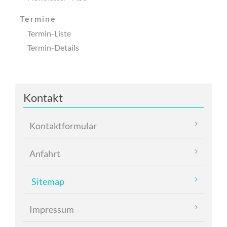
neu
Newsletter
Termine
Termin-Liste
-
Termin-Details
Abo
Termine
Termin-
Kontakt
Liste
Termin-
Navigation
Kontaktformular
Details
überspringen
Anfahrt
Sitemap
Impressum