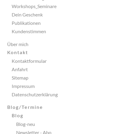
Publikationen
Workshops_Seminare
Kundenstimmen
Dein Geschenk
Publikationen
Über
Kundenstimmen
mich
Über mich
Kontakt
Kontakt
Kontaktformular
Kontaktformular
Anfahrt
Anfahrt
Sitemap
Sitemap
Impressum
Impressum
Datenschutzerklärung
Datenschutzerklärung
Blog/Termine
Blog/Termine
Blog
Blog
Blog-neu
Blog-
Newsletter - Abo