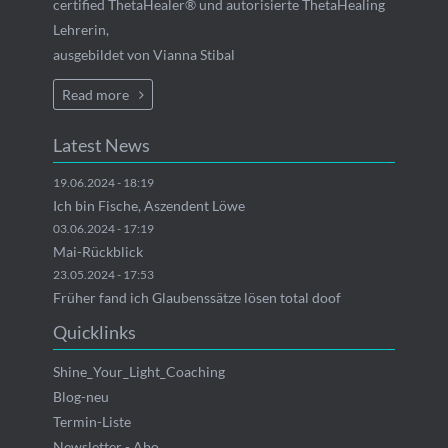
certified ThetaHealer® und autorisierte ThetaHealing
Lehrerin,
ausgebildet von Vianna Stibal
Read more
Latest News
19.06.2024 - 18:19
Ich bin Fische, Aszendent Löwe
03.06.2024 - 17:19
Mai-Rückblick
23.05.2024 - 17:53
Früher fand ich Glaubenssätze lösen total doof
Quicklinks
Navigation
Shine_Your_Light_Coaching
überspringen
Blog-neu
Termin-Liste
Newsletter - Abo