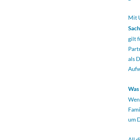
Newsletter
-
Mit 
Abo
Sac
gilt
Termine
Part
Termin-
als 
Liste
Aufw
Termin-
Details
Was 
Wenn
Fami
um D
All 