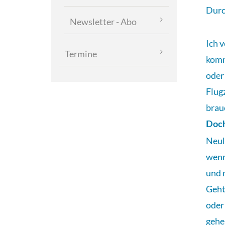
Durc
Kundenstimmen
Newsletter - Abo
Über
Ich v
mich
Termine
komm
Kontakt
oder
Kontaktformular
Flug
Anfahrt
brauc
Sitemap
Doch
Impressum
Neul
Datenschutzerklärung
wenn
Blog/Termine
und 
Blog
Geht
Blog-
oder
neu
gehe