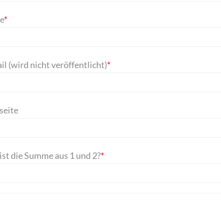
htfeld
e
*
htfeld
l (wird nicht veröffentlicht)
*
eite
ist die Summe aus 1 und 2?
*
mentar