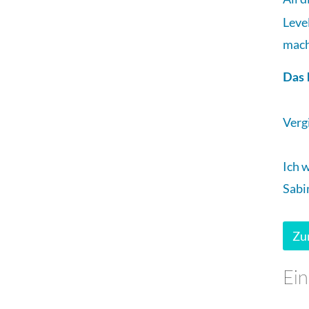
Leve
mach
Das 
Verg
Ich 
Sabi
Zu
Ei