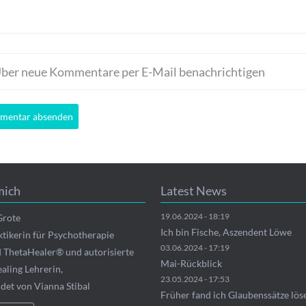
ber neue Kommentare per E-Mail benachrichtigen
mich
Latest News
19.06.2024 - 18:19
Grote
Ich bin Fische, Aszendent Löwe
ktikerin für Psychotherapie
03.06.2024 - 17:19
ed ThetaHealer® und autorisierte
Mai-Rückblick
aling Lehrerin,
23.05.2024 - 17:53
ldet von Vianna Stibal
Früher fand ich Glaubenssätze löse