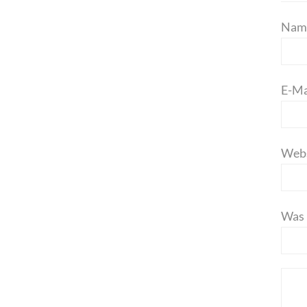
Pflic
Nam
Pflic
E-Mai
Webs
Was 
Kom