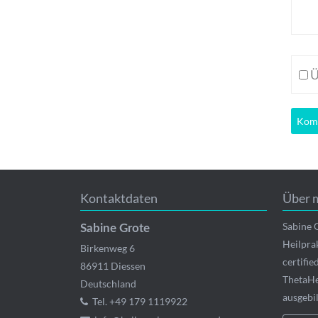
Ü
Kontaktdaten
Über 
Sabine 
Sabine Grote
Heilpra
Birkenweg 6
certifi
86911
Diessen
ThetaHe
Deutschland
ausgebi
Tel.
+49 179 1119922