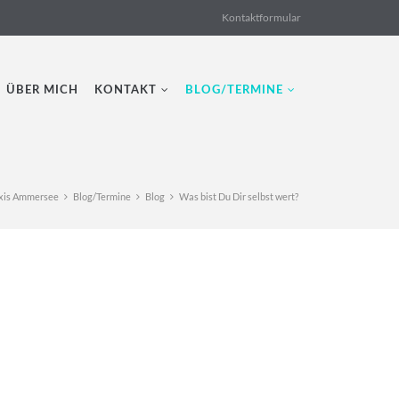
Kontaktformular
ÜBER MICH
KONTAKT
BLOG/TERMINE
xis Ammersee
Blog/Termine
Blog
Was bist Du Dir selbst wert?