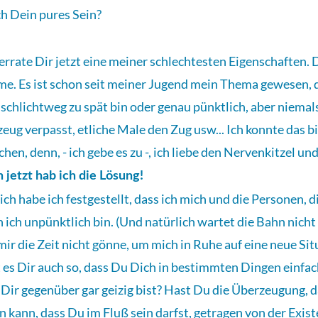
h Dein pures Sein?
errate Dir jetzt eine meiner schlechtesten Eigenschaften. Da
e. Es ist schon seit meiner Jugend mein Thema gewesen, das
 schlichtweg zu spät bin oder genau pünktlich, aber niemals
zeug verpasst, etliche Male den Zug usw... Ich konnte das bi
hen, denn, - ich gebe es zu -, ich liebe den Nervenkitzel un
 jetzt hab ich die Lösung!
ich habe ich festgestellt, dass ich mich und die Personen, d
 ich unpünktlich bin. (Und natürlich wartet die Bahn nicht 
mir die Zeit nicht gönne, um mich in Ruhe auf eine neue Sit
 es Dir auch so, dass Du Dich in bestimmten Dingen einfac
 Dir gegenüber gar geizig bist? Hast Du die Überzeugung, da
n kann, dass Du im Fluß sein darfst, getragen von der Exi