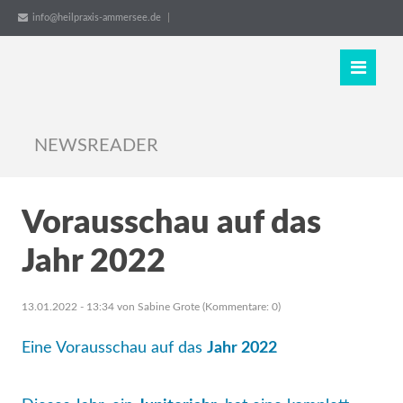
info@heilpraxis-ammersee.de
Navigation
Home
überspringen
Mein
Angebot
NEWSREADER
Beratung
&
Begleitung
Vorausschau auf das
Shine_Your_Light_Coaching
Jahr 2022
Astro-
Beratungen
13.01.2022 - 13:34
von Sabine Grote (Kommentare: 0)
Workshops_Seminare
Eine Vorausschau auf das
Jahr 2022
Dein
Geschenk