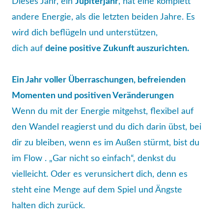
Dieses Jahr, ein
Jupiterjahr
, hat eine komplett
Publikationen
andere Energie, als die letzten beiden Jahre. Es
Kundenstimmen
wird dich beflügeln und unterstützen,
Über
dich auf
deine positive Zukunft auszurichten.
mich
Kontakt
Ein Jahr voller Überraschungen, befreienden
Kontaktformular
Momenten und positiven Veränderungen
Anfahrt
Wenn du mit der Energie mitgehst, flexibel auf
Sitemap
den Wandel reagierst und du dich darin übst, bei
Impressum
dir zu bleiben, wenn es im Außen stürmt, bist du
Datenschutzerklärung
im Flow . „Gar nicht so einfach“, denkst du
vielleicht. Oder es verunsichert dich, denn es
Blog/Termine
steht eine Menge auf dem Spiel und Ängste
Blog
halten dich zurück.
Blog-