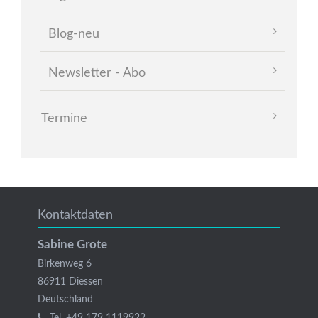
überspringen
Blog-neu
Newsletter - Abo
Termine
Kontaktdaten
Sabine Grote
Birkenweg 6
86911
Diessen
Deutschland
Tel.
+49 179 1119922