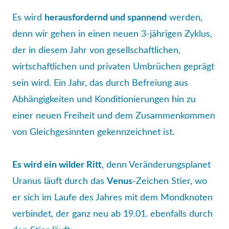
neu
Es wird
herausfordernd und spannend
werden,
Newsletter
denn wir gehen in einen neuen 3-jährigen Zyklus,
-
der in diesem Jahr von gesellschaftlichen,
Abo
wirtschaftlichen und privaten Umbrüchen geprägt
Termine
sein wird. Ein Jahr, das durch Befreiung aus
Termin-
Abhängigkeiten und Konditionierungen hin zu
Liste
einer neuen Freiheit und dem Zusammenkommen
Termin-
von Gleichgesinnten gekennzeichnet ist.
Details
Es wird ein wilder Ritt
, denn Veränderungsplanet
Uranus läuft durch das
Venus
-Zeichen Stier, wo
er sich im Laufe des Jahres mit dem Mondknoten
verbindet, der ganz neu ab 19.01. ebenfalls durch